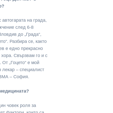
о?
 автогарата на града,
екчение след 6-8
Пловдив до „Града“,
то“. Разбира се, както
чев е едно прекрасно
 хора. Свързвам го и с
. От „Гоцето“ е мой
р лекар – специалист
 ВМА – София.
 медицината?
ин човек роля за
ят фактори, които са