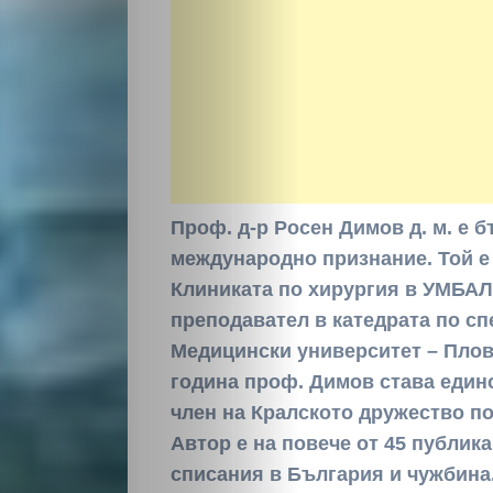
Проф. д-р Росен Димов д. м. е б
международно признание. Той е
Клиниката по хирургия в УМБАЛ
преподавател в катедрата по сп
Медицински университет – Пловд
година проф. Димов става един
член на Кралското дружество по
Автор е на повече от 45 публик
списания в България и чужбина