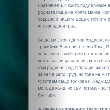
братовчеди, с които поддържаме в
Светско
родната къща на моята майка, коя
Крими
свързва и нашите деца с техните 
югозападния град.
Малки
Баща ми Стоян Димов /отдавна пок
обяви
тракийски българи от село Труд, П
запознава с майка ми в тогавашн
Таблоид
който са завършили висшето си об
съм роден в град Пловдив, живял
Новини
живея в село Труд, но това не ми 
чувствам също толкова и „хаджид
мога да кажа, че съм потомък на 
Search
българи.
А какви са спомените Ви за гра