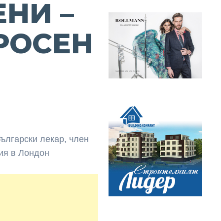
ЕНИ –
РОСЕН
ългарски лекар, член
ия в Лондон