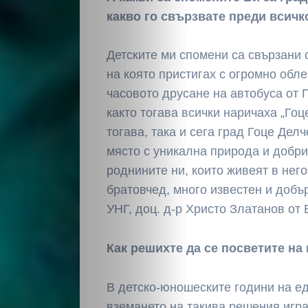
какво го свързвате преди всичк
Детските ми спомени са свързани с
на която пристигах с огромно обл
часовото друсане на автобуса от 
както тогава всички наричаха „Гоце
тогава, така и сега град Гоце Дел
място с уникална природа и добри
роднините ни, които живеят в него
братовчед, много известен и добъ
УНГ, доц. д-р Христо Златанов от
Как решихте да се посветите на
В детско-юношеските години на ед
вземането на такива решения игра