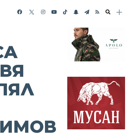
СА
ВЯ
ПЯЛ
ИМОВ