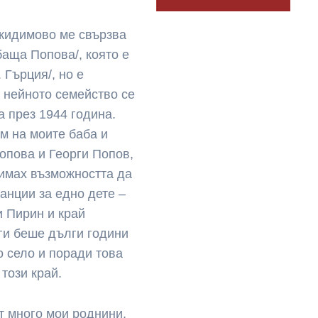
жидимово ме свързва
аща Попова/, която е
 Гърция/, но е
 нейното семейство се
 през 1944 година.
м на моите баба и
опова и Георги Попов,
 имах възможността да
анции за едно дете –
и Пирин и край
ги беше дълги години
 село и поради това
 този край.
т много мои роднини,