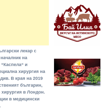
ългарски лекар с
 началник на
 “Каспела“ и
ециална хирургия на
ив. В края на 2019
ственият българин,
 хирургия в Лондон.
ации в медицински
.