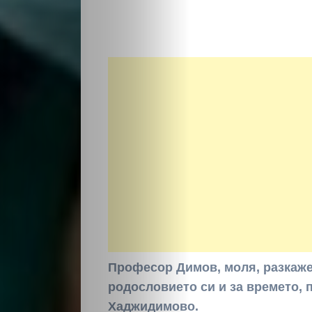
Професор Димов, моля, разкаже
родословието си и за времето, 
Хаджидимово.