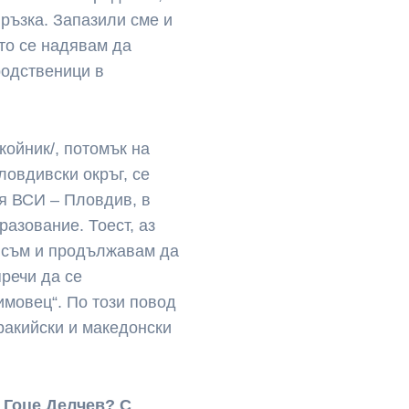
ръзка. Запазили сме и
то се надявам да
родственици в
ойник/, потомък на
ловдивски окръг, се
ия ВСИ – Пловдив, в
разование. Тоест, аз
 съм и продължавам да
пречи да се
имовец“. По този повод
тракийски и македонски
д Гоце Делчев? С