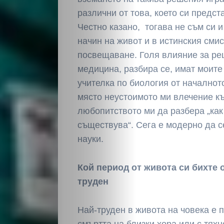
различни от това, което си предст
Честно казано, тогава не съм си и
начин на живот и в истинския сми
посвещаване. Голя влияние за ре
медицина, разбира се, имат моите
учителка по биология от началнот
място неустоимото ми влечение к
любопитството ми да разбера „как
съществува“. Сега е модерно да с
науки.
Кой период от живота си бихте 
труден
Най-труден в живота на човека е 
смъртта на близки хора или с тяхн