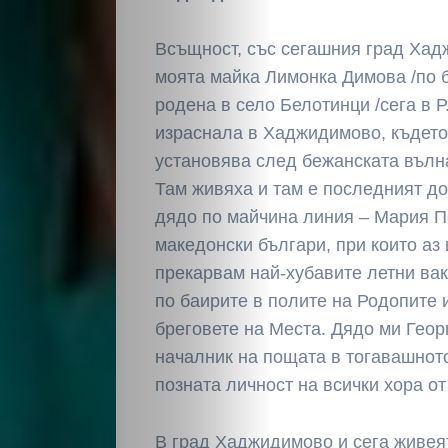
Всъщност, със сегашния град Хад
моята майка Лимонка Димова /по б
родена в село Белотинци /сега в Р.
израснала в Хаджидимово, където
НАЧАЛО
установява след бежанската вълна
Там живяха и там е последният до
Политика
дядо по майчина линия – Мария П
македонски българи, при които аз
Разследване
прекарвам най-хубавите летни вак
по баирите в полите на Родопите 
Спорт
бреговете на Места. Дядо ми Геор
началник на пощата в тогавашното
Скандали
позната личност на всички хора от
Култура
В град Хаджидимово и сега живея