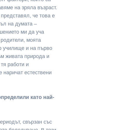
авяме на зряла възраст.
 представял, че това е
съл на думата –
шението ми да уча
 родители, моята
о училище и на първо
ъм живата природа и
 тя работи и
е наричат естествени
определили като най-
периодът, свързан със
ото боледуване. В този