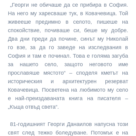
„Георги не обичаше да се прибира в София.
На него му харесваше тук, в Ковачеви­ца. Той
живееше предимно в селото, пишеше на
спокой­ствие, почиваше си, беше му добре.
Два дни преди да почине, синът му Николай
го взе, за да го заведе на изследвания в
София и там е починал. Това е голяма за­губа
за нашето село, защото неговото име
прославяше мястото“ – споделя кметът на
историческия и архитек­турен резерват
Ковачевица. Посветена на любимото му село
е най-преиздаваната книга на писателя –
„Къща отвъд света“.
81-годишният Георги Дана­илов напусна този
свят след тежко боледуване. Потомък е на