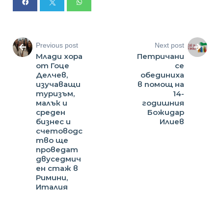
Previous post
Next post
Млади хора
Петричани
от Гоце
се
Делчев,
обединиха
изучаващи
в помощ на
туризъм,
14-
малък и
годишния
среден
Божидар
бизнес и
Илиев
счетоводс
тво ще
проведат
двуседмич
ен стаж в
Римини,
Италия