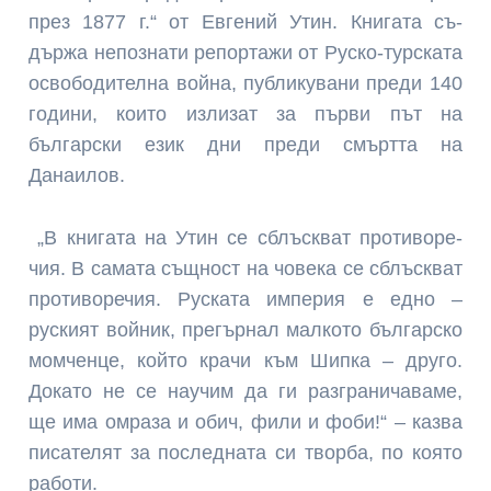
през 1877 г.“ от Евгений Утин. Книгата съ­
държа непознати репортажи от Руско-турската
освобо­дителна война, публикува­ни преди 140
години, които излизат за първи път на
български език дни пре­ди смъртта на
Данаилов.
„В книгата на Утин се сблъскват противоре­
чия. В сама­та същност на човека се сблъскват
противоре­чия. Руската империя е едно –
руски­ят войник, прегърнал малкото бъл­гарско
мом­ченце, който крачи към Шипка – друго.
Докато не се научим да ги разграничаваме,
ще има ом­раза и обич, фили и фоби!“ – казва
писателят за послед­ната си творба, по която
ра­боти.