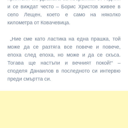
и се виждат често – Борис Христов живее в
село Лещен, което е само на няколко
километра от Ко­вачевица.
„Ние сме като ластика на една прашка, той
може да се разтяга все повече и по­вече,
епоха след епоха, но може и да се скъса.
Тогава ще настъпи и вечният по­кой!“ –
споделя Данаилов в последното си интервю
пре­ди смъртта си.