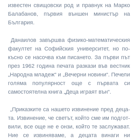
известен свищовски род и правнук на Марко
Ба­лабанов, първия външен ми­нистър на
България.
Данаилов завършва фи­зико-математическия
фа­култет на Софийския уни­верситет, но по-
късно се насочва към писането. За първи път
през 1962 година печата разкази във вестник
„На­родна младеж“ и „Вечерни нови­ни“. Печели
голя­ма популярност още с първата си
самостоятелна книга „Деца игра­ят вън“.
„Приказките са нашето извине­ние пред деца­
та. Извинение, че светът, който сме им подгот­
вили, все още не е онзи, който те заслужават.
Ние се извиняваме, а децата ви­наги ни