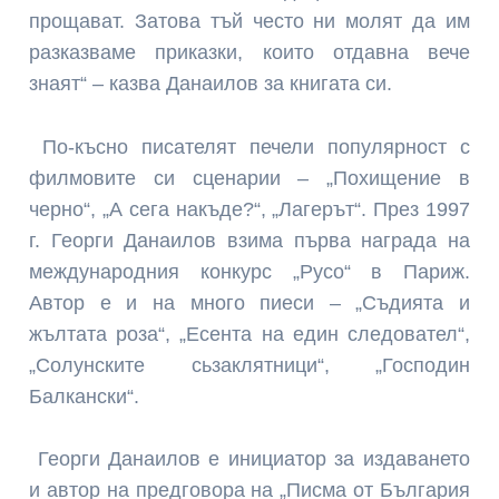
прощават. Затова тъй често ни молят да им
разказваме приказки, които отдавна вече
знаят“ – казва Данаилов за книгата си.
По-късно писателят пече­ли популярност с
филмови­те си сценарии – „Похищение в
черно“, „А сега накъде?“, „Лагерът“. През 1997
г. Ге­орги Данаилов взима първа награда на
международния конкурс „Русо“ в Париж.
Автор е и на много пиеси – „Съдията и
жълтата роза“, „Есента на един следовател“,
„Солунските сьзаклятници“, „Господин
Балкански“.
Георги Данаилов е иници­атор за издаването
и автор на предговора на „Писма от България