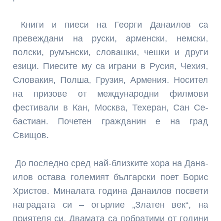
Книги и пиеси на Георги Данаилов са
превеждани на руски, арменски, немски,
полски, румънски, словаш­ки, чешки и други
езици. Пи­есите му са играни в Русия, Чехия,
Словакия, Полша, Грузия, Армения. Носител
на призове от международни филмови
фестивали в Кан, Москва, Техеран, Сан Се­
бастиан. Почетен гражданин е на град
Свищов.
До последно сред най-близките хора на Дана­
илов остава големият бъл­гарски поет Борис
Христов. Миналата година Данаилов посвети
наградата си – огър­лие „Златен век“, на
прияте­ля си. Двамата са побрати­ми от години