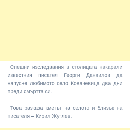
Спешни изследвания в столицата накарали
извест­ния писател Георги Данаи­лов да
напусне любимото село Ковачевица два дни
преди смъртта си.
Това разказа кметът на се­лото и близък на
писателя – Кирил Жуглев.