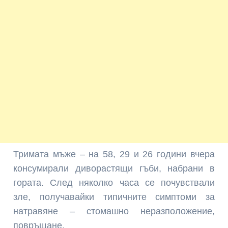
Тримата мъже – на 58, 29 и 26 години вчера
консумирали диворастящи гъби, набрани в
гората. След няколко часа се почувствали
зле, получавайки типичните симптоми за
натравяне – стомашно неразположение,
повръщане.