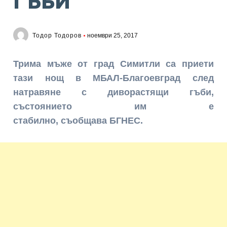
ГЪБИ
Тодор Тодоров
ноември 25, 2017
Трима мъже от град Симитли са приети
тази нощ в МБАЛ-Благоевград след
натравяне с диворастящи гъби,
състоянието им е
стабилно,
съобщава
БГНЕС.