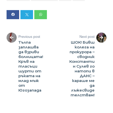
Previous post
Next post
Тълпа
ШОК! Бивш
заплашва
колега на
да взриви
прокурора –
болницата!
сводник
Кръв на
Константи
тласъци
н Сулев го
шурти от
натопи в
ръката на
ДАНС –
млад мъж
караше ме
от
да
Югозапада
лъжесвиде
телствам!