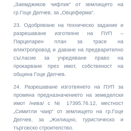
„Заемджиков чифлик“ от землището на
гр.Гоце Делчев, за „Овцеферма“.
Одобряване на техническо задание и
разрешаване изготвяне на ПУП –
Парцеларен план за трасе на
електропровод и даване на предварително
съгласие за учредяване право на
прокарване през имот, собственост на
община Гоце Делчев.
Разрешаване изготвянето на ПУП за
промяна предназначението на земеделски
имот /нива/ с № 17395.76.12, местност
„Симитли чаир“ от землището на гр.Гоце
Делчев, за „Жилищно, туристическо и
търговско строителство.